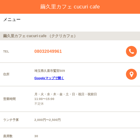
繭久里カフェ cucuri cafe
メニュー
繭久里カフェ cucuri cafe （ククリカフェ）
08032049961
TEL
埼玉県久喜市鷲宮509
住所
Googleマップで開く
月・火・水・木・金・土・日・祝日・祝前日
営業時間
11:00〜15:00
不定休
ランチ予算
2,000円〜2,500円
座席数
30