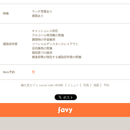
ランチ営業あり
特徴
個室あり
キャッシュレス対応
アルコール等消毒の実施
調理時の手袋着用
感染症対策
ソーシャルディスタンスレイアウト
店内換気の実施
個別皿での提供
都道府県が指定する感染症対策の実施
Web予約
可
繭久里カフェ cucuri cafe HOME
メニュー
写真
地図
予約